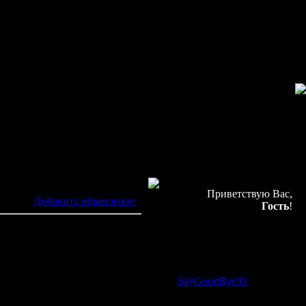
Приветствую Вас,
[
Добавить объявление
]
Гость
!
Онлайн всего:
1
Гостей:
1
05.09.2014, 17:36
Пользователей:
0
заказа у нас на сайте.
Новый участник:
SayGoodBye93
Сегодня именинников нет...