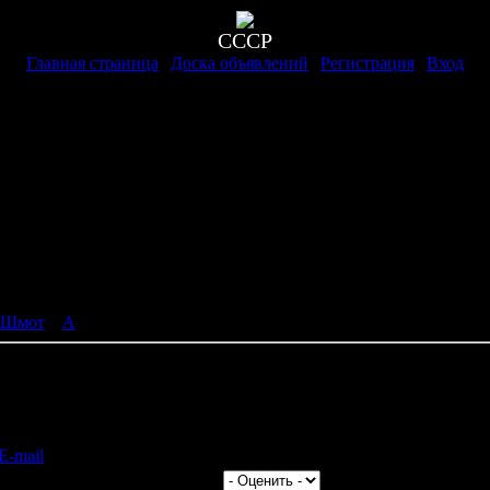
СССР
Главная страница
|
Доска объявлений
|
Регистрация
|
Вход
Шмот
»
A
направления
ое |
tp://www.poezdbilet.ru/fzmfr/ Пожалуйста воспользуйтесь формой 
до: 05.10.2015 | Рейтинг:
0.0
|