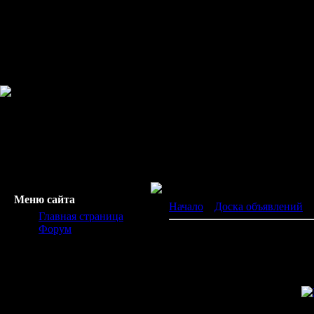
Меню сайта
Начало
»
Доска объявлений
»
Главная страница
Форум
ЖД билеты по России на все 
Обмен, Продаю, Куплю, Друг
Купить билет РЖД в Оотное ht
Приятного путешествия.
Контактное лицо:
Евгения
Просмотров:
623
| Размещено 