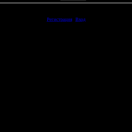
авлять комментарии могут только зарегистрированные пользоват
[
Регистрация
|
Вход
]