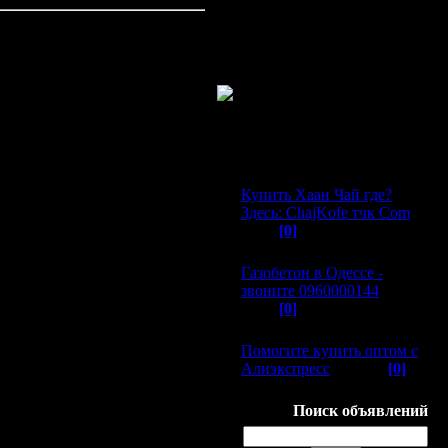
ели.
Последние темы форума:
Последние объявления:
30.09.2015
Купить Хаан Чай где?
Здесь: ChajKofe тчк Com
©
(858)
[0]
30.08.2015
Газобетон в Одессе -
звоните 0960000144
©
(748)
[0]
21.08.2015
Помогите купить оптом с
Алиэкспресс
© (726)
[0]
Поиск объявлений