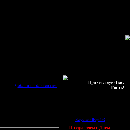
Приветствую Вас,
[
Добавить объявление
]
Гость
!
Онлайн всего:
1
Гостей:
1
21.08.2015, 01:30
Пользователей:
0
очту. Доставить по России.
Новый участник:
SayGoodBye93
Поздравляем с Днем