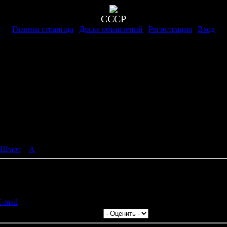
СССР
Главная страница
|
Доска объявлений
|
Регистрация
|
Вход
Шмот
»
A
xpress
ое |
 шт с AliExpress эти ретро очки http://ali.pub/8ti56 Пишите на п
до: 21.09.2015 | Рейтинг:
0.0
|