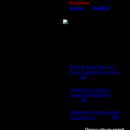
Рождения:
Зелень
(40)
,
Rudik32
(40)
ели.
Последние темы форума:
Последние объявления:
30.09.2015
Купить Хаан Чай где?
Здесь: ChajKofe тчк Com
©
(856)
[0]
30.08.2015
Газобетон в Одессе -
звоните 0960000144
©
(746)
[0]
21.08.2015
Помогите купить оптом с
Алиэкспресс
© (724)
[0]
Поиск объявлений