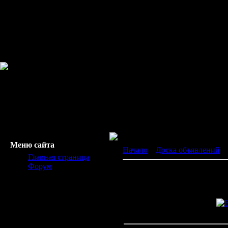
Меню сайта
Начало
»
Доска объявлений
»
Главная страница
Форум
Помогите купить оптом с AliE
Обмен, Продаю, Куплю, Друг
Помогите купить оптом от 3000
Контактное лицо:
Georgiy
Просмотров:
505
| Размещено 