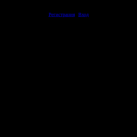
авлять комментарии могут только зарегистрированные пользоват
[
Регистрация
|
Вход
]