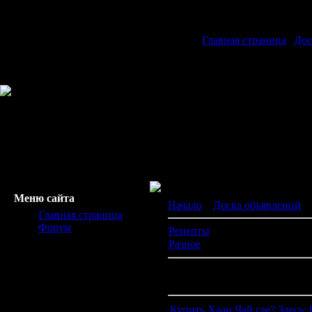
Главная страница
|
Дос
Меню сайта
Начало
»
Доска объявлений
» 
Главная страница
Форум
Рецепты
[0]
Разное
[0]
В разделе объявлений:
4
Показано объявлений:
1-4
Купить Хаан Чай где? Здесь: