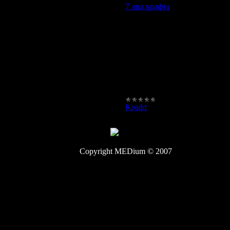
7 лвл крафта
Продам крафт 7 лвла со все
БО бежа (вся)
Зубей (верх, низ, тяжелый, ле
Зубей туника.
БВ стокингс, перчи.
Дум перчи.
БОП.
Все 100%. Цены договорные.
Спрашивать кого-нибудь из 
Крафт
|
Просмотров:
1573
|
Да
Copyright MEDium © 2007