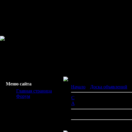
Меню сайта
Начало
»
Доска объявлений
»
Главная страница
Форум
C
[0]
A
[0]
В разделе объявлений:
0