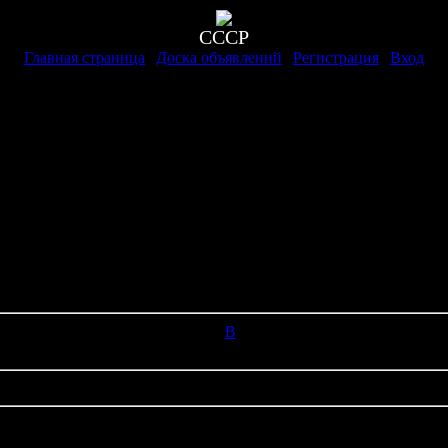
СССР
Главная страница
|
Доска объявлений
|
Регистрация
|
Вход
 Пушки
B
[0]
Не найдено материалов, доступных для просмотра