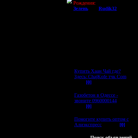
Рождения:
Зелень
(40)
,
Rudik32
(40)
Последние темы форума:
Последние объявления:
30.09.2015
Купить Хаан Чай где?
Здесь: ChajKofe тчк Com
©
(856)
[0]
30.08.2015
Газобетон в Одессе -
звоните 0960000144
©
(746)
[0]
21.08.2015
Помогите купить оптом с
Алиэкспресс
© (724)
[0]
Поиск объявлений