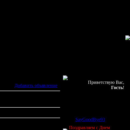
Приветствую Вас,
[
Добавить объявление
]
Гость
!
Онлайн всего:
1
Гостей:
1
Пользователей:
0
Новый участник:
SayGoodBye93
Поздравляем с Днем